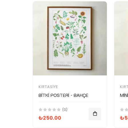
KIRTASIYE
KIR
Bitki Posteri - Bahçe
Min
(0)
₺250.00
₺5