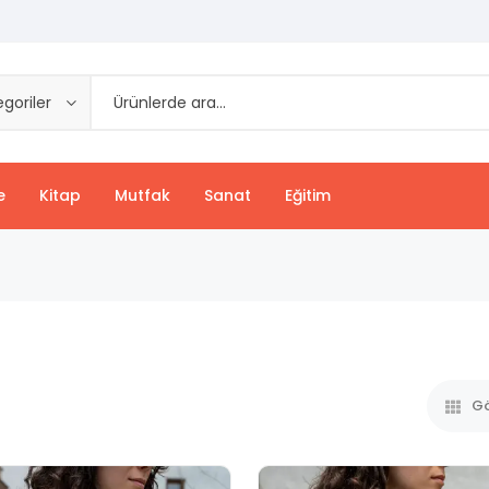
goriler
e
Kitap
Mutfak
Sanat
Eğitim
Gö