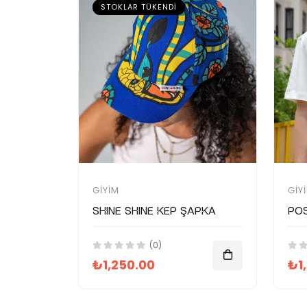
STOKLAR TÜKENDI
GIYIM
GIY
SHINE SHINE Kep Şapka
Pos
(0)
₺1,250.00
₺1