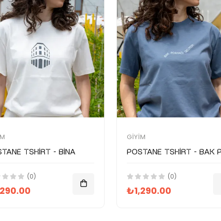
IM
GIYIM
tane Tshirt - Bina
(0)
(0)
,290.00
₺1,290.00