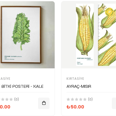
TASIYE
KIRTASIYE
i Bitki Posteri - Kale
Ayraç-Mısır
(0)
(0)
0.00
₺50.00