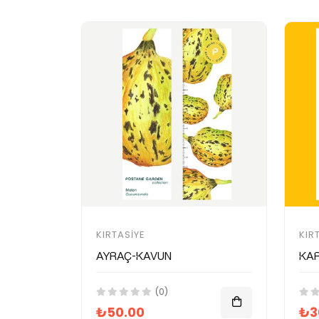
KIRTASIYE
KIR
Ayraç-Kavun
Ka
(0)
₺50.00
₺3