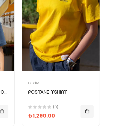
GIYIM
Postane Tshirt - Bak Postacı Geliyor
Postane Tshirt
(0)
₺1,290.00