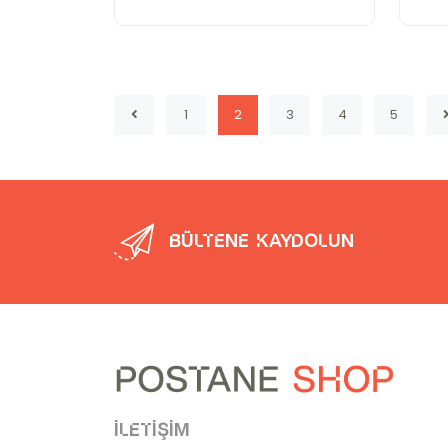
1
2
3
4
5
Bültene kaydolun
İletişim