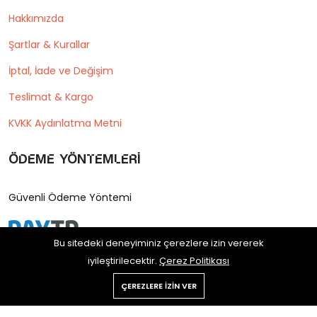
Hakkımızda
Şartlar & Kurallar
İptal, İade ve Değişim
Teslimat & Kargo
KVKK Aydınlatma Metni
Ödeme Yöntemleri
Güvenli Ödeme Yöntemi
Bu sitedeki deneyiminiz çerezlere izin vererek
iyileştirilecektir.
Çerez Politikası
ÇEREZLERE IZIN VER
Copyright © 2025 Postane Shop
Tüm hakları saklıdır.