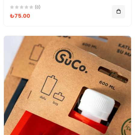
(0)
₺75.00