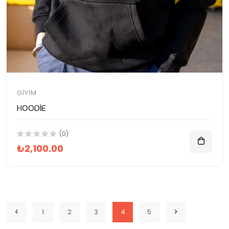
GIYIM
Hoodie
(0)
₺2,100.00
1
2
3
4
5