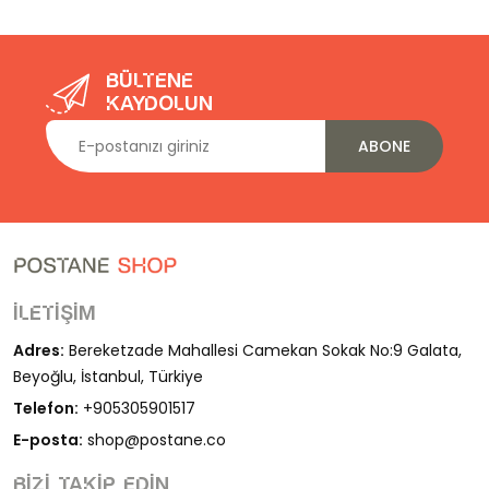
Bültene
kaydolun
ABONE
İletişim
Adres:
Bereketzade Mahallesi Camekan Sokak No:9 Galata,
Beyoğlu, İstanbul, Türkiye
Telefon:
+905305901517
E-posta:
shop@postane.co
Bizi takip edin