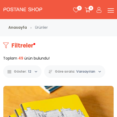
0
0
Anasayfa
Ürünler
Filtreler
Toplam
49
ürün bulundu!
Göster:
12
Göre sırala:
Varsayılan