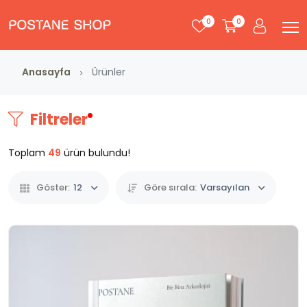
0
0
Anasayfa
Ürünler
Filtreler
Toplam
49
ürün bulundu!
Göster:
12
Göre sırala:
Varsayılan