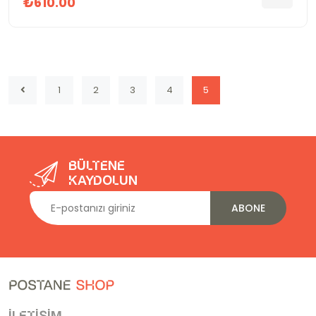
₺610.00
1
2
3
4
5
Bültene
kaydolun
ABONE