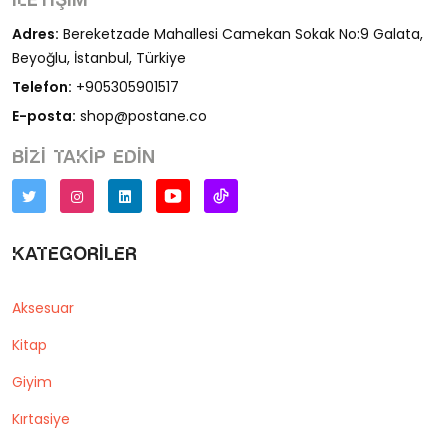
İletişim
Adres:
Bereketzade Mahallesi Camekan Sokak No:9 Galata,
Beyoğlu, İstanbul, Türkiye
Telefon:
+905305901517
E-posta:
shop@postane.co
Bizi takip edin
Kategoriler
Aksesuar
Kitap
Giyim
Kırtasiye