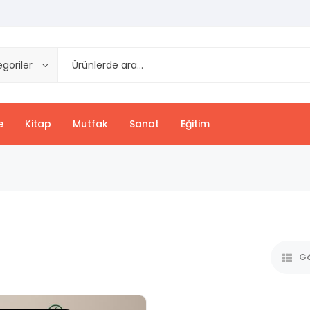
goriler
e
Kitap
Mutfak
Sanat
Eğitim
Gö