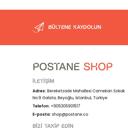
Bültene kaydolun
İletişim
Adres:
Bereketzade Mahallesi Camekan Sokak
No:9 Galata, Beyoğlu, İstanbul, Türkiye
Telefon:
+905305901517
E-posta:
shop@postane.co
Bizi takip edin