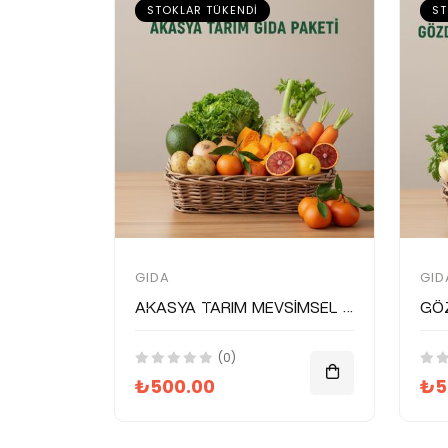
STOKLAR TÜKENDI
ST
GIDA
GID
Akasya Tarım Mevsimsel Gıda Paketi
(0)
₺500.00
₺5