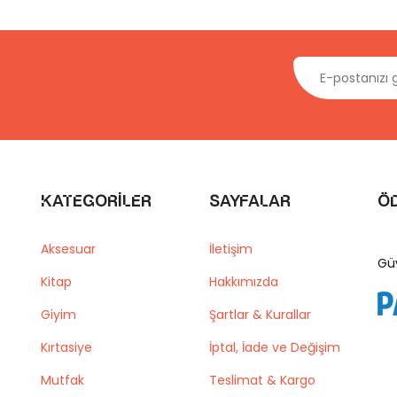
Kategoriler
Sayfalar
Ö
Aksesuar
İletişim
Gü
Kitap
Hakkımızda
Giyim
Şartlar & Kurallar
Kırtasiye
İptal, İade ve Değişim
Mutfak
Teslimat & Kargo