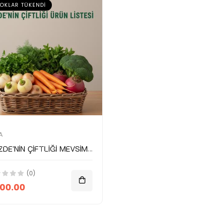
OKLAR TÜKENDI
A
Gözde'nin Çiftliği Mevsimsel Gıda Paketi
(0)
00.00