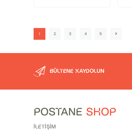
1
2
3
4
5
Bültene kaydolun
İletişim