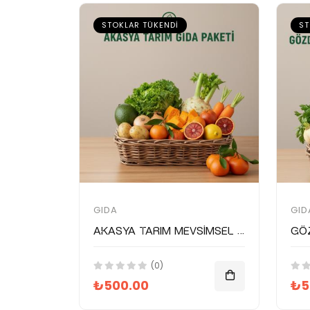
STOKLAR TÜKENDI
ST
GIDA
GID
Akasya Tarım Mevsimsel Gıda Paketi
(0)
₺500.00
₺5