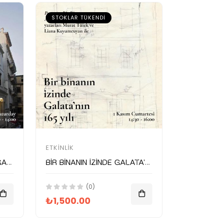
STOKLAR TÜKENDI
ETKINLIK
Explore 165 years of Galata through a building: Postane building tour
Bir binanın izinde Galata’nın 165 yılı: Postane bina turu
(0)
₺1,500.00