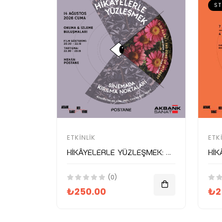
ST
ETKINLIK
ETK
Hikâyelerle Yüzleşmek: Sinemada Kırılma Noktaları
(0)
₺250.00
₺2