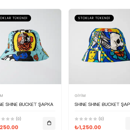
OKLAR TÜKENDI
STOKLAR TÜKENDI
IM
GIYIM
NE SHINE Bucket Şapka
SHINE SHINE Bucket Şa
(0)
(0)
,250.00
₺1,250.00