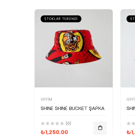
STOKLAR TÜKENDI
ST
GIYIM
GIY
SHINE SHINE Bucket Şapka
SHI
(0)
₺1,250.00
₺1