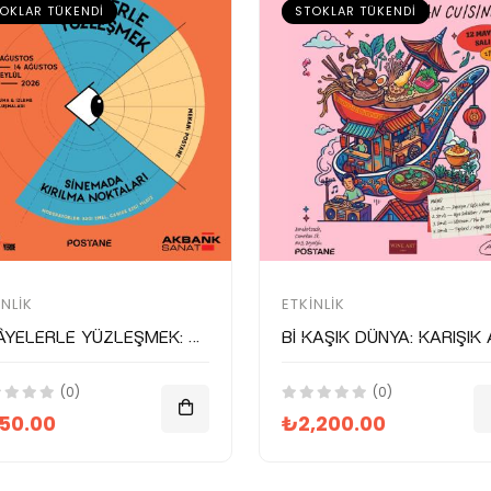
OKLAR TÜKENDI
STOKLAR TÜKENDI
INLIK
ETKINLIK
Hikâyelerle Yüzleşmek: Sinemada Kırılma Noktaları
(0)
(0)
50.00
₺2,200.00