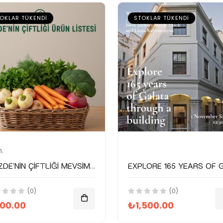
OKLAR TÜKENDI
STOKLAR TÜKENDI
A
Gözde'nin Çiftliği Mevsimsel Gıda Paketi
(0)
(0)
00.00
₺1,500.00