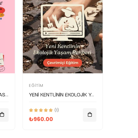
EĞITIM
Bi Kaşık Dünya: Karışık Asya Mutfağı
Yeni Kentlinin Ekolojik Yaşam Rehberi
(1)
₺960.00