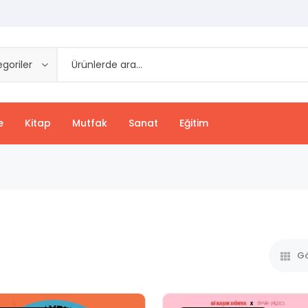
goriler
e
Kitap
Mutfak
Sanat
Eğitim
Gö