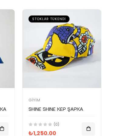
STOKLAR TÜKENDI
GIYIM
pka
SHINE SHINE Kep Şapka
(0)
₺1,250.00