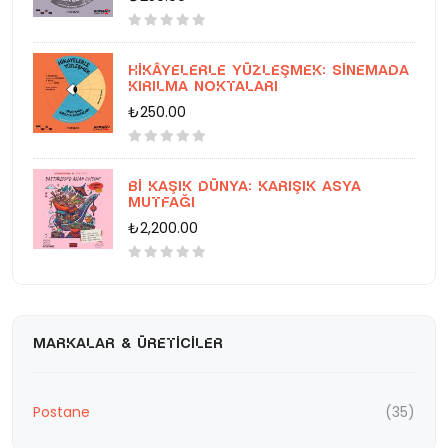
Hikâyelerle Yüzleşmek: Sinemada
Kırılma Noktaları
₺250.00
Bi Kaşık Dünya: Karışık Asya
Mutfağı
₺2,200.00
MARKALAR & ÜRETICILER
Postane
(35)