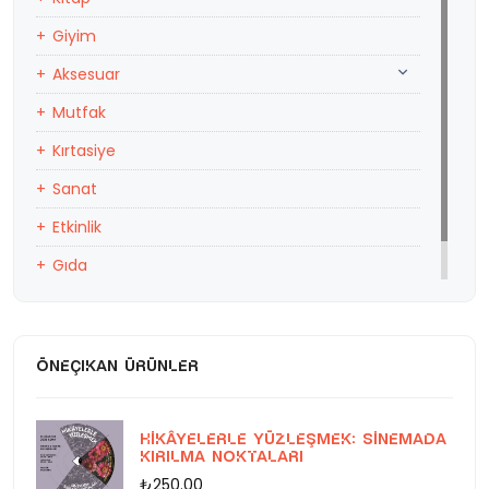
Giyim
Aksesuar
Mutfak
Kırtasiye
Sanat
Etkinlik
Gıda
Eğitim
ÖNEÇIKAN ÜRÜNLER
Hikâyelerle Yüzleşmek: Sinemada
Kırılma Noktaları
₺250.00