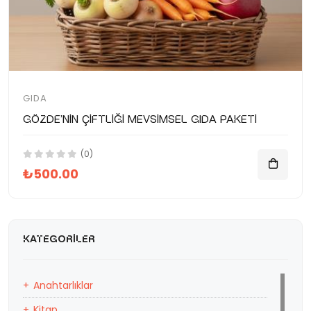
GIDA
Gözde'nin Çiftliği Mevsimsel Gıda Paketi
(0)
₺500.00
KATEGORILER
Anahtarlıklar
Kitap