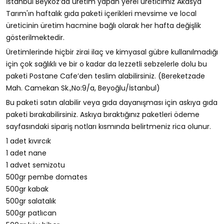
İstanbul Beykoz’da üretim yapan yerel üreticimiz Akasya
Tarım'ın haftalık gıda paketi içerikleri mevsime ve local
üreticinin üretim hacmine bağlı olarak her hafta değişlik
gösterilmektedir.
Üretimlerinde hiçbir zirai ilaç ve kimyasal gübre kullanılmadığı
için çok sağlıklı ve bir o kadar da lezzetli sebzelerle dolu bu
paketi Postane Cafe’den teslim alabilirsiniz. (Bereketzade
Mah. Camekan Sk.,No:9/a, Beyoğlu/İstanbul)
Bu paketi satın alabilir veya gıda dayanışması için askıya gıda
paketi bırakabilirsiniz. Askıya bıraktığınız paketleri ödeme
sayfasındaki sipariş notları kısmında belirtmeniz rica olunur.
1 adet kıvırcık
1 adet nane
1 advet semizotu
500gr pembe domates
500gr kabak
500gr salatalık
500gr patlıcan