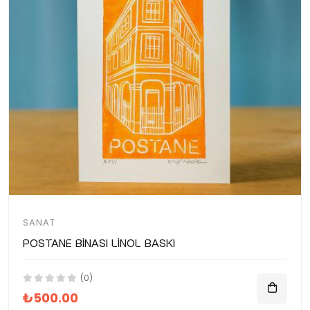
SANAT
Postane Binası Linol Baskı
(0)
₺500.00