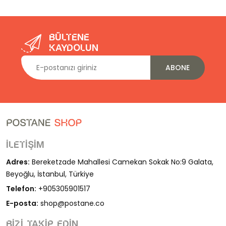
Bültene
kaydolun
ABONE
İletişim
Adres:
Bereketzade Mahallesi Camekan Sokak No:9 Galata,
Beyoğlu, İstanbul, Türkiye
Telefon:
+905305901517
E-posta:
shop@postane.co
Bizi takip edin