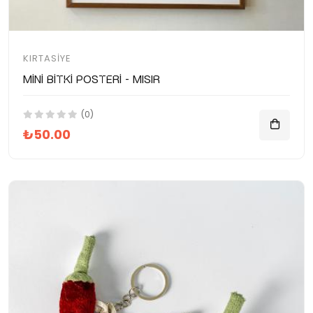
KIRTASIYE
Mini Bitki Posteri - Mısır
(0)
₺50.00