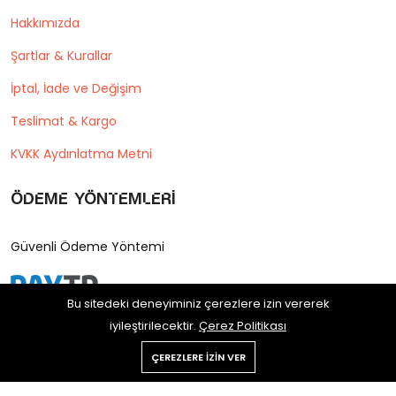
Hakkımızda
Şartlar & Kurallar
İptal, İade ve Değişim
Teslimat & Kargo
KVKK Aydınlatma Metni
Ödeme Yöntemleri
Güvenli Ödeme Yöntemi
Bu sitedeki deneyiminiz çerezlere izin vererek
iyileştirilecektir.
Çerez Politikası
ÇEREZLERE IZIN VER
Copyright © 2025 Postane Shop
Tüm hakları saklıdır.