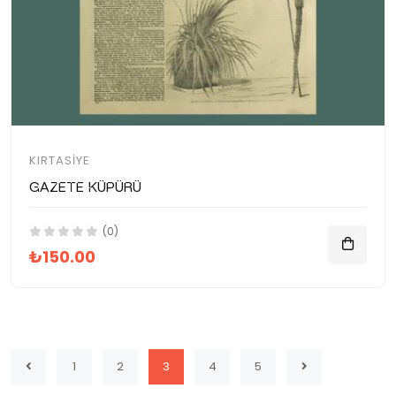
KIRTASIYE
Gazete Küpürü
(0)
₺150.00
1
2
3
4
5