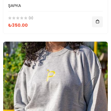
Şapka
(0)
₺350.00