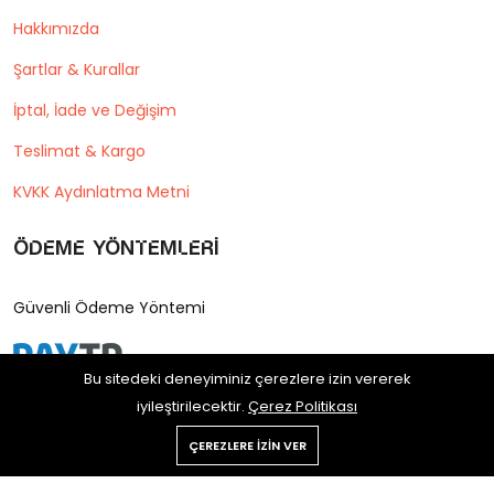
Hakkımızda
Şartlar & Kurallar
İptal, İade ve Değişim
Teslimat & Kargo
KVKK Aydınlatma Metni
Ödeme Yöntemleri
Güvenli Ödeme Yöntemi
Bu sitedeki deneyiminiz çerezlere izin vererek
iyileştirilecektir.
Çerez Politikası
ÇEREZLERE IZIN VER
Copyright © 2025 Postane Shop
Tüm hakları saklıdır.