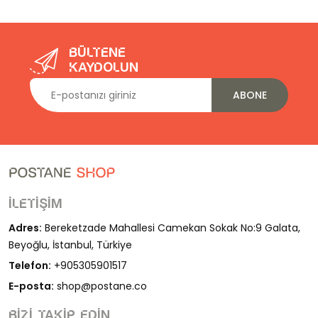
Bültene
kaydolun
ABONE
İletişim
Adres:
Bereketzade Mahallesi Camekan Sokak No:9 Galata,
Beyoğlu, İstanbul, Türkiye
Telefon:
+905305901517
E-posta:
shop@postane.co
Bizi takip edin