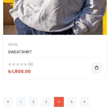
GIYIM
Sweatshirt
(0)
₺1,800.00
1
2
3
4
5