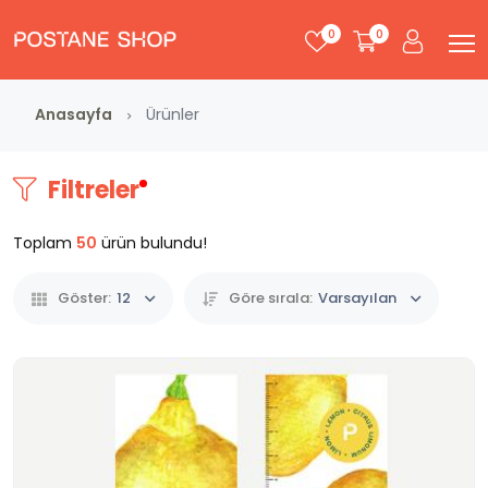
0
0
Anasayfa
Ürünler
Filtreler
Toplam
50
ürün bulundu!
Göster:
12
Göre sırala:
Varsayılan