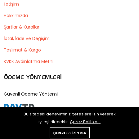
İletişim
Hakkımızda
Şartlar & Kurallar
İptal, İade ve Değişim
Teslimat & Kargo
KVKK Aydınlatma Metni
Ödeme Yöntemleri
Güvenli Ödeme Yöntemi
Bu sitedeki deneyiminiz çerezlere izin vererek
iyileştirilecektir.
Çerez Politikası
ÇEREZLERE IZIN VER
Copyright © 2025 Postane Shop