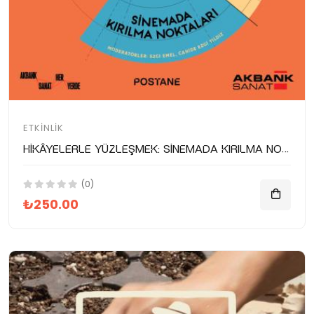
ETKINLIK
Hikâyelerle Yüzleşmek: Sinemada Kırılma Noktaları
(0)
₺250.00