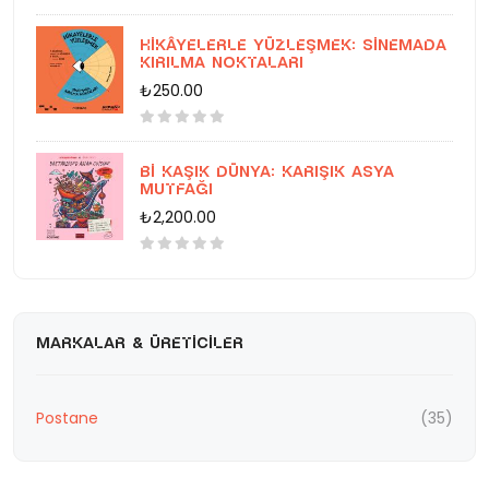
Hikâyelerle Yüzleşmek: Sinemada
Kırılma Noktaları
₺250.00
Bi Kaşık Dünya: Karışık Asya
Mutfağı
₺2,200.00
MARKALAR & ÜRETICILER
Postane
(35)