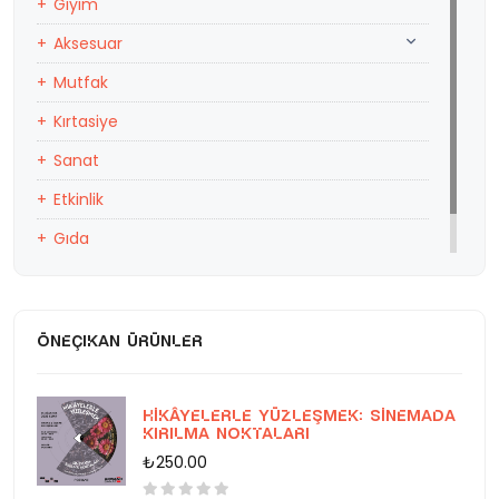
Giyim
Aksesuar
Mutfak
Kırtasiye
Sanat
Etkinlik
Gıda
Eğitim
ÖNEÇIKAN ÜRÜNLER
Hikâyelerle Yüzleşmek: Sinemada
Kırılma Noktaları
₺250.00