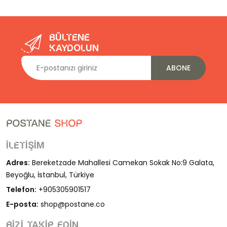
Bültene
kaydolun
ABONE
İletişim
Adres:
Bereketzade Mahallesi Camekan Sokak No:9 Galata,
Beyoğlu, İstanbul, Türkiye
Telefon:
+905305901517
E-posta:
shop@postane.co
Bizi takip edin