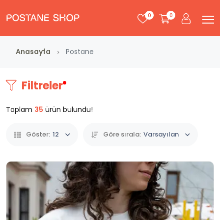
0
0
Anasayfa
Postane
Filtreler
Toplam
35
ürün bulundu!
Göster:
12
Göre sırala:
Varsayılan