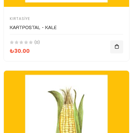
KIRTASIYE
Kartpostal - Kale
(0)
₺30.00