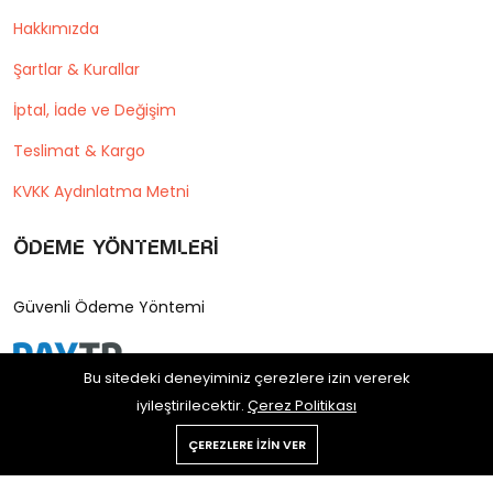
Hakkımızda
Şartlar & Kurallar
İptal, İade ve Değişim
Teslimat & Kargo
KVKK Aydınlatma Metni
Ödeme Yöntemleri
Güvenli Ödeme Yöntemi
Bu sitedeki deneyiminiz çerezlere izin vererek
iyileştirilecektir.
Çerez Politikası
ÇEREZLERE IZIN VER
Copyright © 2025 Postane Shop
Tüm hakları saklıdır.