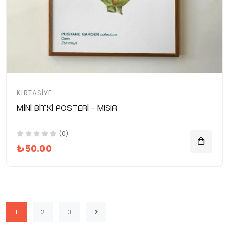
KIRTASIYE
Mini Bitki Posteri - Mısır
(0)
₺50.00
1
2
3