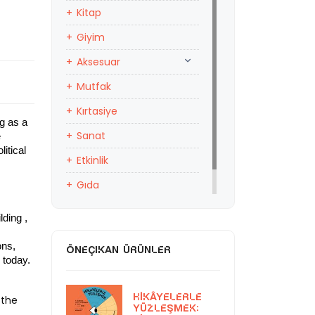
Kitap
Giyim
Aksesuar
Mutfak
Kırtasiye
ng as a
Sanat
e
itical
Etkinlik
Gıda
Eğitim
lding
,
ons,
ÖNEÇIKAN ÜRÜNLER
 today.
Hikâyelerle
 the
Yüzleşmek: