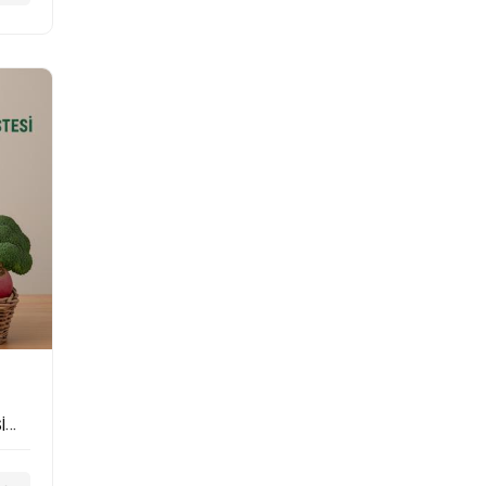
Gözde'nin Çiftliği Mevsimsel Gıda Paketi