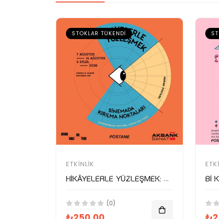
STOKLAR TÜKENDI
ST
ETKINLIK
ETK
Hikâyelerle Yüzleşmek: Sinemada Kırılma Noktaları
(0)
₺250.00
₺2