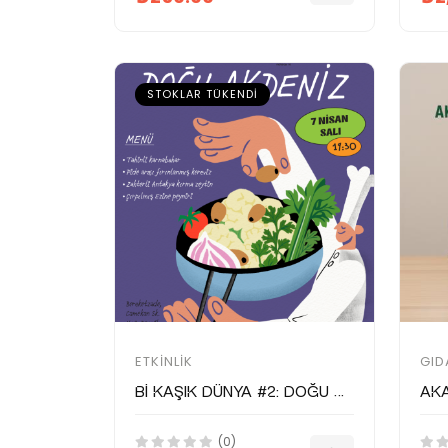
STOKLAR TÜKENDI
ETKINLIK
GID
Bi Kaşık Dünya #2: Doğu Akdeniz Mutfağı Gecesi – Atlas Mühürdar x Postane
(0)