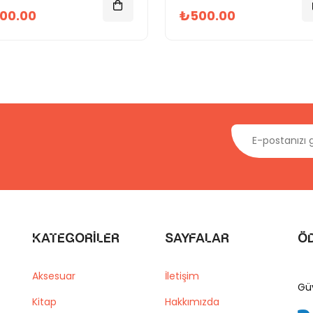
00.00
₺500.00
Kategoriler
Sayfalar
Ö
Aksesuar
İletişim
Gü
Kitap
Hakkımızda