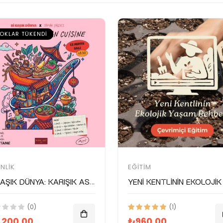
OKLAR TÜKENDI
INLIK
EĞITIM
Bi Kaşık Dünya: Karışık Asya Mutfağı
(0)
(1)
,200.00
₺960.00