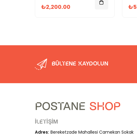
₺2,200.00
₺5
Bültene kaydolun
İletişim
Adres:
Bereketzade Mahallesi Camekan Sokak