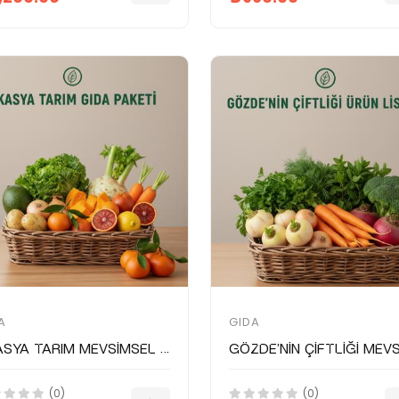
A
GIDA
Akasya Tarım Mevsimsel Gıda Paketi
(0)
(0)