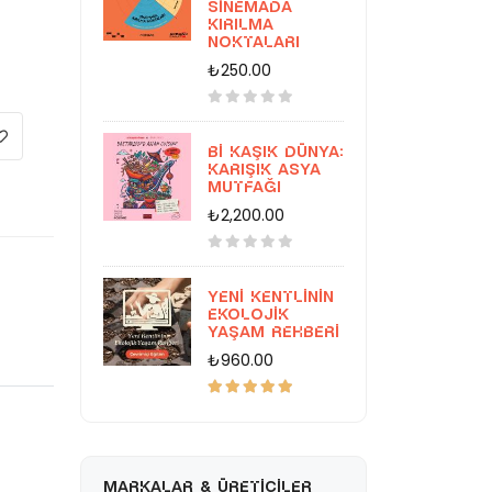
Sinemada
Kırılma
Noktaları
₺250.00
Bi Kaşık Dünya:
Karışık Asya
Mutfağı
₺2,200.00
Yeni Kentlinin
Ekolojik
Yaşam Rehberi
₺960.00
MARKALAR & ÜRETICILER