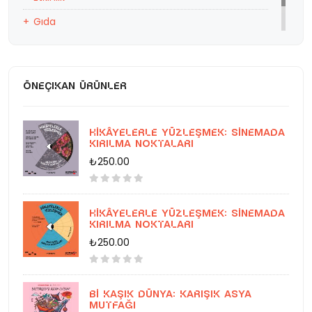
Gıda
Eğitim
ÖNEÇIKAN ÜRÜNLER
Hikâyelerle Yüzleşmek: Sinemada
Kırılma Noktaları
₺250.00
Hikâyelerle Yüzleşmek: Sinemada
Kırılma Noktaları
₺250.00
Bi Kaşık Dünya: Karışık Asya
Mutfağı