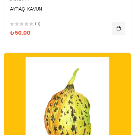
Ayraç-Kavun
(0)
₺50.00