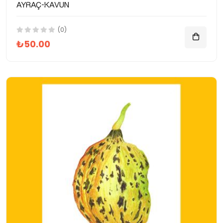
Ayraç-Kavun
(0)
₺50.00