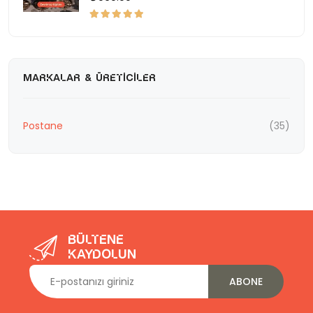
MARKALAR & ÜRETICILER
Postane
(35)
Bültene
kaydolun
ABONE