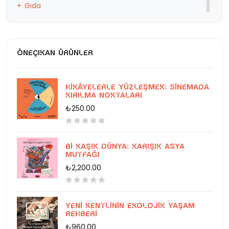
Gıda
Eğitim
ÖNEÇIKAN ÜRÜNLER
Hikâyelerle Yüzleşmek: Sinemada
Kırılma Noktaları
₺250.00
Bi Kaşık Dünya: Karışık Asya
Mutfağı
₺2,200.00
Yeni Kentlinin Ekolojik Yaşam
Rehberi
₺960.00