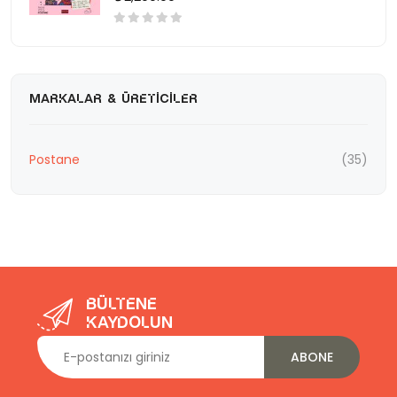
MARKALAR & ÜRETICILER
Postane
(35)
Bültene
kaydolun
ABONE