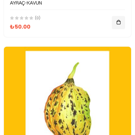
Ayraç-Kavun
(0)
₺50.00