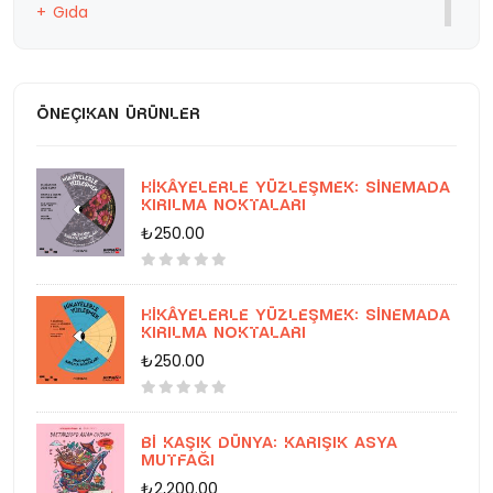
Gıda
Eğitim
ÖNEÇIKAN ÜRÜNLER
Hikâyelerle Yüzleşmek: Sinemada
Kırılma Noktaları
₺250.00
Hikâyelerle Yüzleşmek: Sinemada
Kırılma Noktaları
₺250.00
Bi Kaşık Dünya: Karışık Asya
Mutfağı
₺2,200.00