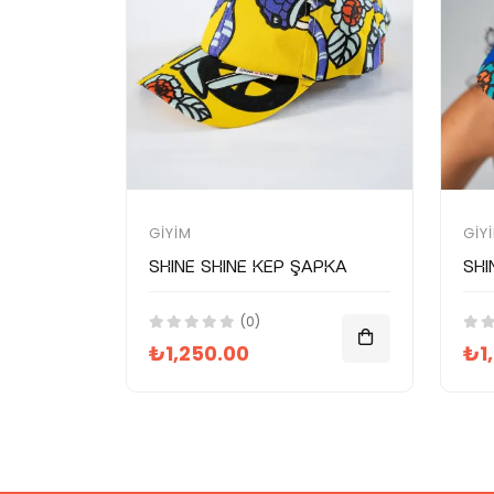
GIYIM
GIY
SHINE SHINE Kep Şapka
SHI
(0)
₺1,250.00
₺1