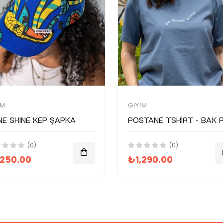
IM
GIYIM
NE SHINE Kep Şapka
(0)
(0)
,250.00
₺1,290.00