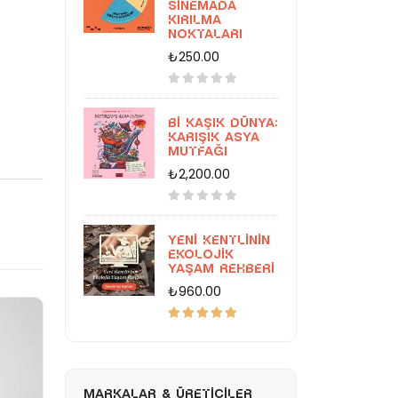
Sinemada
Kırılma
Noktaları
₺250.00
Bi Kaşık Dünya:
Karışık Asya
Mutfağı
₺2,200.00
Yeni Kentlinin
Ekolojik
Yaşam Rehberi
₺960.00
MARKALAR & ÜRETICILER