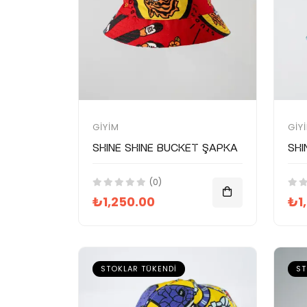
GIYIM
GIY
SHINE SHINE Bucket Şapka
SHI
(0)
₺1,250.00
₺1
STOKLAR TÜKENDI
ST