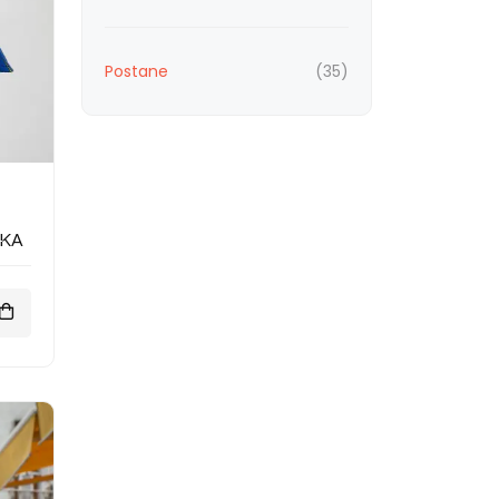
Postane
(35)
pka