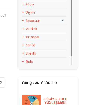
Kitap
Giyim
adil
Aksesuar
Mutfak
Kırtasiye
Sanat
Etkinlik
Gıda
Eğitim
ÖNEÇIKAN ÜRÜNLER
Hikâyelerle
Yüzleşmek: