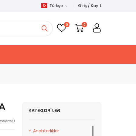
Türkçe
Giriş / Kayıt
0
0
a
KATEGORILER
nceleme)
Anahtarlıklar