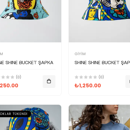
IM
GIYIM
NE SHINE Bucket Şapka
SHINE SHINE Bucket Şa
(0)
(0)
,250.00
₺1,250.00
OKLAR TÜKENDI