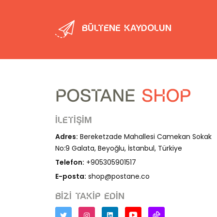
Bültene kaydolun
İletişim
Adres:
Bereketzade Mahallesi Camekan Sokak
No:9 Galata, Beyoğlu, İstanbul, Türkiye
Telefon:
+905305901517
E-posta:
shop@postane.co
Bizi takip edin