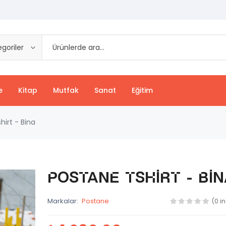
goriler
e
Kitap
Mutfak
Sanat
Eğitim
hirt - Bina
Postane Tshirt - Bin
Markalar:
Postane
(0 i