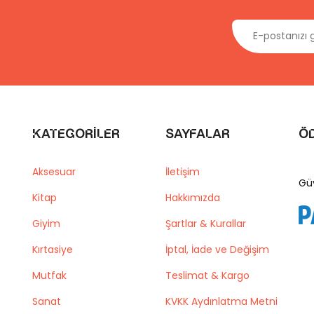
Kategoriler
Sayfalar
Ö
Aksesuar
İletişim
Gü
Kitap
Hakkımızda
Giyim
Şartlar & Kurallar
Kırtasiye
İptal, İade ve Değişim
Mutfak
Teslimat & Kargo
Sanat
KVKK Aydınlatma Metni