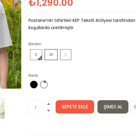
₺1,290.00
Postane’nin tshirtleri KEP Tekstil Atölyesi tarafından 
koşullarda üretilmiştir.
Beden
S
M
L
Renk
SEPETE EKLE
ŞIMDI AL