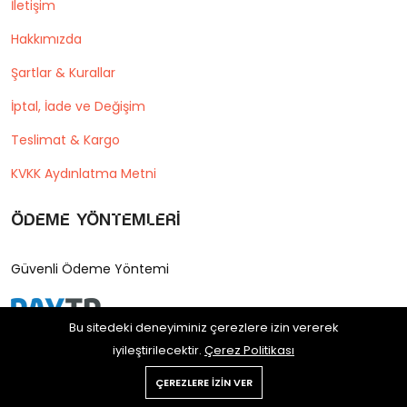
İletişim
Hakkımızda
Şartlar & Kurallar
İptal, İade ve Değişim
Teslimat & Kargo
KVKK Aydınlatma Metni
Ödeme Yöntemleri
Güvenli Ödeme Yöntemi
Bu sitedeki deneyiminiz çerezlere izin vererek
iyileştirilecektir.
Çerez Politikası
ÇEREZLERE IZIN VER
Copyright © 2025 Postane Shop