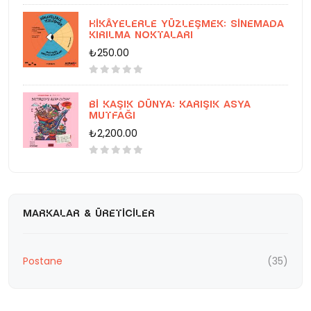
Hikâyelerle Yüzleşmek: Sinemada
Kırılma Noktaları
₺250.00
Bi Kaşık Dünya: Karışık Asya
Mutfağı
₺2,200.00
MARKALAR & ÜRETICILER
Postane
(35)