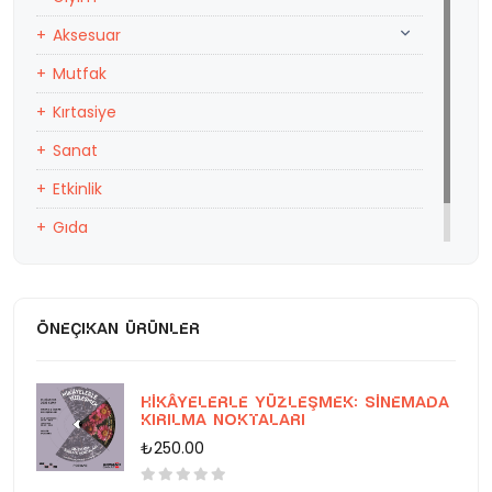
Aksesuar
Mutfak
Kırtasiye
Sanat
Etkinlik
Gıda
Eğitim
ÖNEÇIKAN ÜRÜNLER
Hikâyelerle Yüzleşmek: Sinemada
Kırılma Noktaları
₺250.00