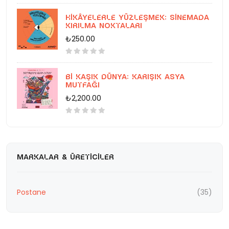
Hikâyelerle Yüzleşmek: Sinemada
Kırılma Noktaları
₺250.00
Bi Kaşık Dünya: Karışık Asya
Mutfağı
₺2,200.00
MARKALAR & ÜRETICILER
Postane
(35)