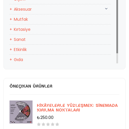
Aksesuar
Mutfak
Kırtasiye
Sanat
Etkinlik
Gıda
Eğitim
ÖNEÇIKAN ÜRÜNLER
Hikâyelerle Yüzleşmek: Sinemada
Kırılma Noktaları
₺250.00