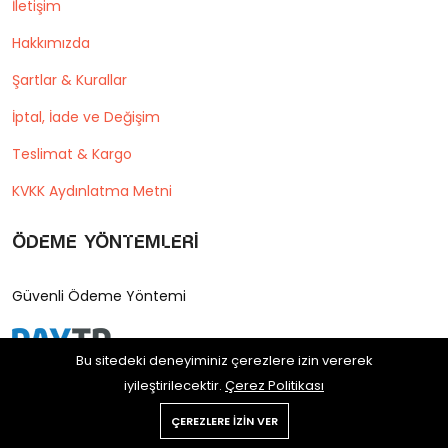
İletişim
Hakkımızda
Şartlar & Kurallar
İptal, İade ve Değişim
Teslimat & Kargo
KVKK Aydınlatma Metni
Ödeme Yöntemleri
Güvenli Ödeme Yöntemi
Bu sitedeki deneyiminiz çerezlere izin vererek
iyileştirilecektir.
Çerez Politikası
ÇEREZLERE IZIN VER
Copyright © 2025 Postane Shop