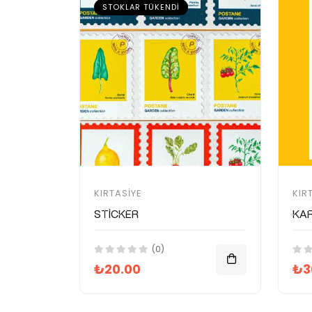
STOKLAR TÜKENDI
KIRTASIYE
KIR
Sticker
Kar
(0)
₺20.00
₺3