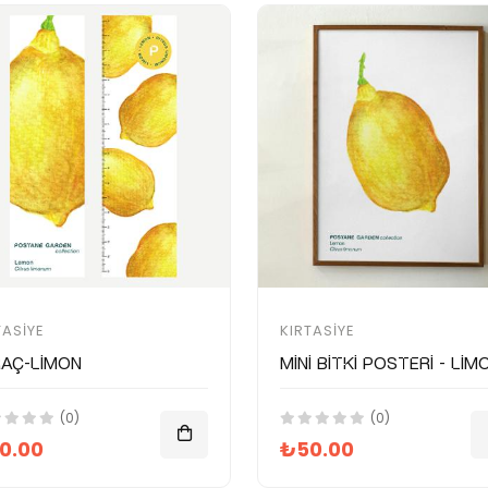
TASIYE
KIRTASIYE
raç-Limon
Mini Bitki Posteri - Lim
(0)
(0)
0.00
₺50.00