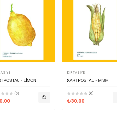
TASIYE
KIRTASIYE
tpostal - Limon
Kartpostal - Mısır
(0)
(0)
0.00
₺30.00