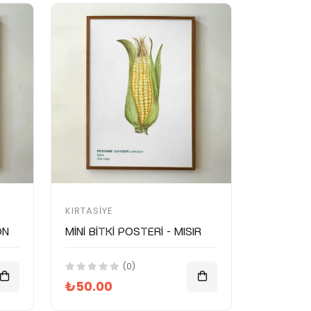
KIRTASIYE
on
Mini Bitki Posteri - Mısır
(0)
₺50.00