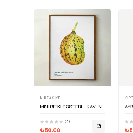
KIRTASIYE
KIR
Mini Bitki Posteri - Kavun
Ay
(0)
₺50.00
₺5