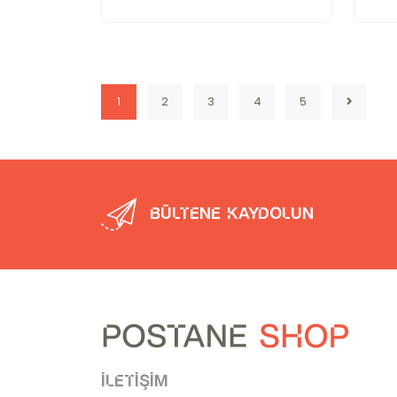
1
2
3
4
5
Bültene kaydolun
İletişim