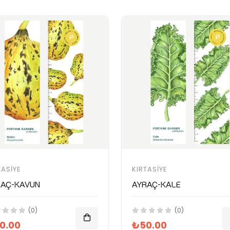
TASIYE
KIRTASIYE
raç-Kavun
Ayraç-Kale
(0)
(0)
0.00
₺50.00