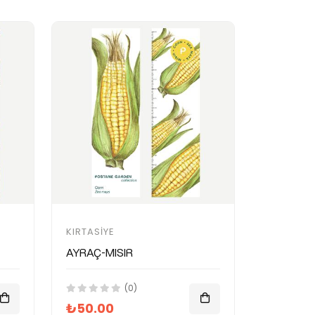
KIRTASIYE
Ayraç-Mısır
(0)
₺50.00