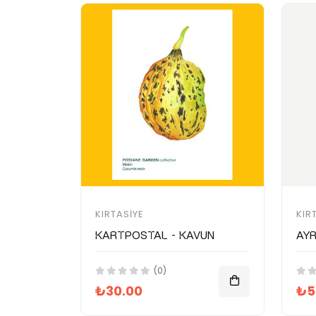
KIRTASIYE
KIR
Kartpostal - Kavun
Ay
(0)
₺30.00
₺5