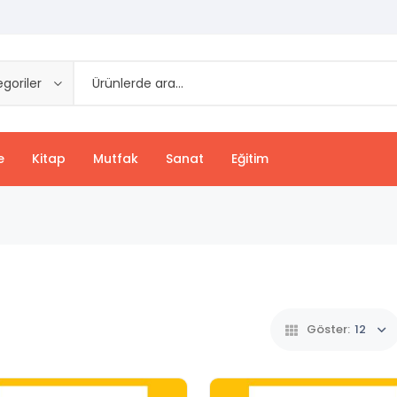
goriler
e
Kitap
Mutfak
Sanat
Eğitim
Göster:
12