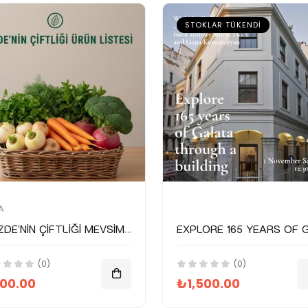
STOKLAR TÜKENDI
A
Gözde'nin Çiftliği Mevsimsel Gıda Paketi
(0)
(0)
00.00
₺1,500.00