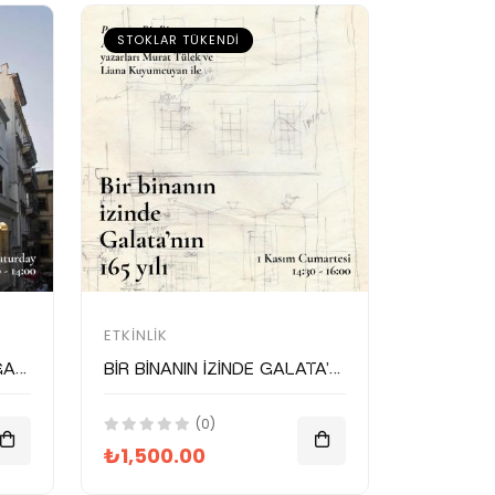
STOKLAR TÜKENDI
ETKINLIK
Explore 165 years of Galata through a building: Postane building tour
Bir binanın izinde Galata’nın 165 yılı: Postane bina turu
(0)
₺1,500.00