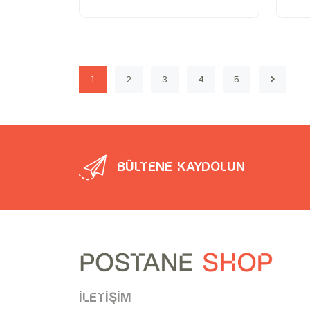
1
2
3
4
5
Bültene kaydolun
İletişim