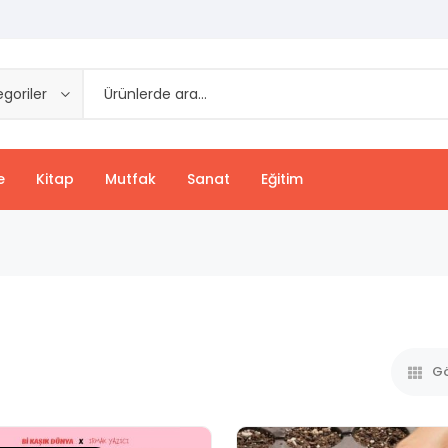
goriler
e
Kitap
Mutfak
Sanat
Eğitim
Gö