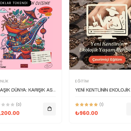
OKLAR TÜKENDI
INLIK
EĞITIM
Bi Kaşık Dünya: Karışık Asya Mutfağı
(0)
(1)
,200.00
₺960.00