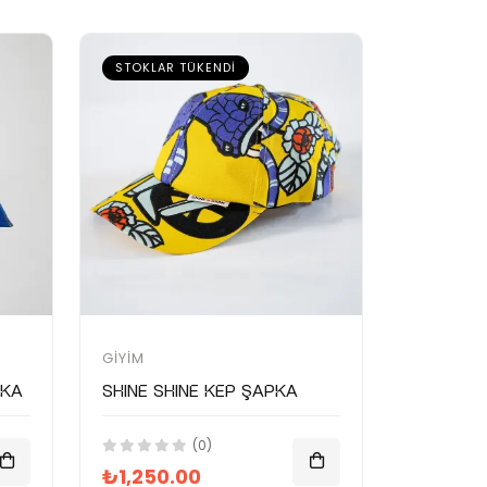
STOKLAR TÜKENDI
GIYIM
pka
SHINE SHINE Kep Şapka
(0)
₺1,250.00