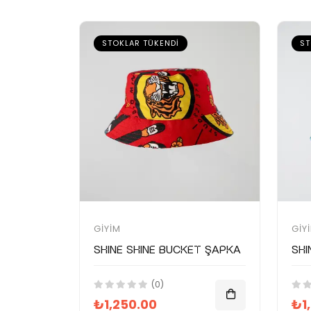
STOKLAR TÜKENDI
ST
GIYIM
GIY
SHINE SHINE Bucket Şapka
SHI
(0)
₺1,250.00
₺1