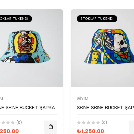
OKLAR TÜKENDI
STOKLAR TÜKENDI
IM
GIYIM
NE SHINE Bucket Şapka
SHINE SHINE Bucket Şa
(0)
(0)
,250.00
₺1,250.00