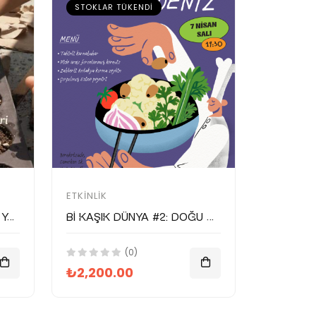
STOKLAR TÜKENDI
ETKINLIK
Yeni Kentlinin Ekolojik Yaşam Rehberi
Bi Kaşık Dünya #2: Doğu Akdeniz Mutfağı Gecesi – Atlas Mühürdar x Postane
(0)
₺2,200.00