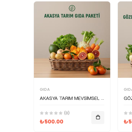
GIDA
GID
Akasya Tarım Mevsimsel Gıda Paketi
(0)
₺500.00
₺5