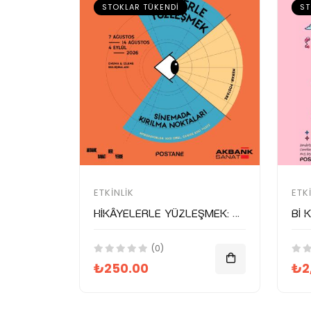
STOKLAR TÜKENDI
ST
ETKINLIK
ETK
Hikâyelerle Yüzleşmek: Sinemada Kırılma Noktaları
(0)
₺250.00
₺2