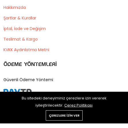
Hakkımızda
Şartlar & Kurallar
İptal, İade ve Değişim
Teslimat & Kargo
KVKK Aydınlatma Metni
Ödeme Yöntemleri
Güvenli Ödeme Yöntemi
Bu sitedeki deneyiminiz çerezlere izin vererek
iyileştirilecektir.
Çerez Politikası
ÇEREZLERE IZIN VER
Copyright © 2025 Postane Shop
Tüm hakları saklıdır.