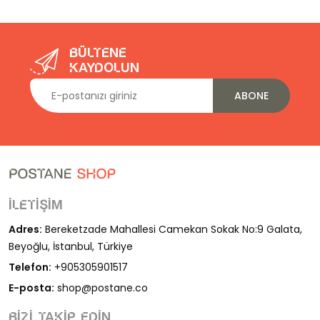
Bültene
kaydolun
ABONE
İletişim
Adres:
Bereketzade Mahallesi Camekan Sokak No:9 Galata,
Beyoğlu, İstanbul, Türkiye
Telefon:
+905305901517
E-posta:
shop@postane.co
Bizi takip edin