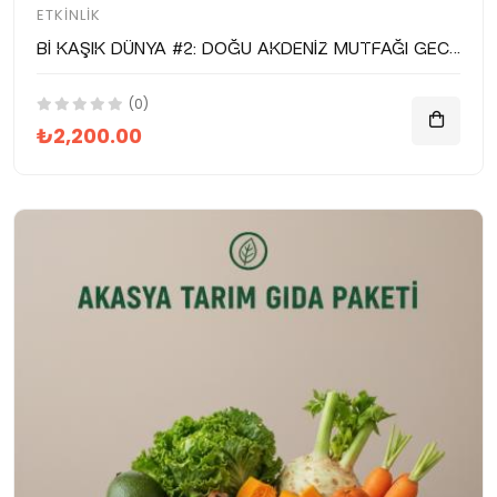
ETKINLIK
Bi Kaşık Dünya #2: Doğu Akdeniz Mutfağı Gecesi – Atlas Mühürdar x Postane
(0)
₺2,200.00