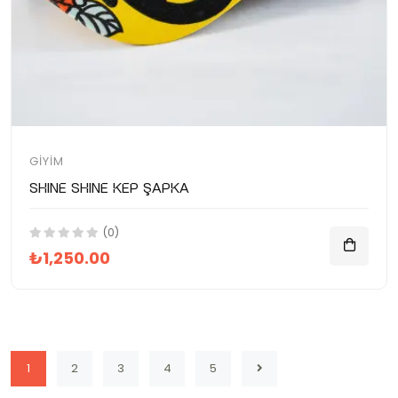
GIYIM
SHINE SHINE Kep Şapka
(0)
₺1,250.00
1
2
3
4
5