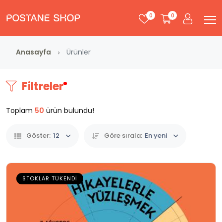
0
0
Anasayfa
Ürünler
Filtreler
Toplam
50
ürün bulundu!
Göster:
12
Göre sırala:
En yeni
STOKLAR TÜKENDI